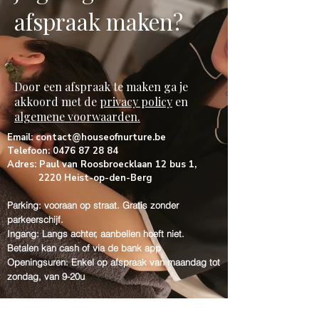
afspraak maken?
Door een afspraak te maken ga je
akkoord met de
privacy policy
en
algemene voorwaarden.
Email:
contact@houseofnurture.be
Telefoon:
0476 87 28 84
Adres: Paul van Roosbroecklaan 12 bus 1,
2220 Heist-op-den-Berg
Parking: vooraan op straat. Gratis zonder
parkeerschijf.
Ingang: Langs achter, aanbellen hoeft niet.
Betalen kan cash of via de bank app
Openingsuren: Enkel op afspraak van
maandag tot
zondag, van 9-20u