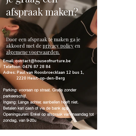
afspraak maken?
Door een afspraak te maken ga je
akkoord met de
privacy policy
en
algemene voorwaarden.
Email:
contact@houseofnurture.be
Telefoon:
0476 87 28 84
Adres: Paul van Roosbroecklaan 12 bus 1,
2220 Heist-op-den-Berg
Parking: vooraan op straat. Gratis zonder
parkeerschijf.
Ingang: Langs achter, aanbellen hoeft niet.
Betalen kan cash of via de bank app
Openingsuren: Enkel op afspraak van
maandag tot
zondag, van 9-20u