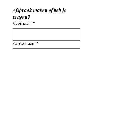
Afspraak maken of heb je 
vragen?
Voornaam
*
Achternaam
*
Email
*
Telefoonnummer
*
Adres
Bericht
*