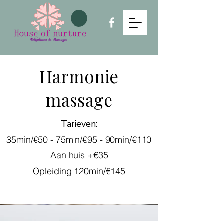
Harmonie
massage
Tarieven:
35min/€50 -
75min/€95 -
90min/€110
Aan huis +€35
Opleiding 120min/€145