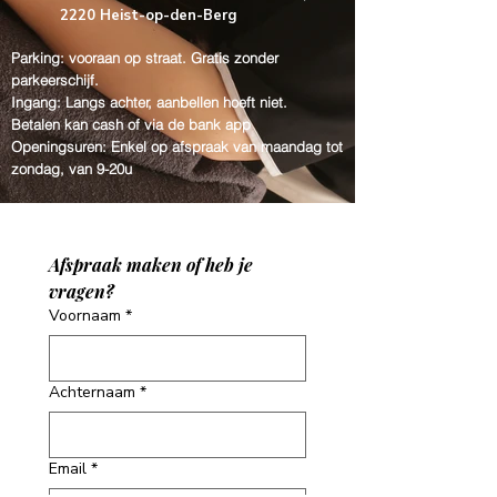
2220 Heist-op-den-Berg
Parking: vooraan op straat. Gratis zonder
parkeerschijf.
Ingang: Langs achter, aanbellen hoeft niet.
Betalen kan cash of via de bank app
Openingsuren: Enkel op afspraak van
maandag tot
zondag, van 9-20u
Afspraak maken of heb je 
vragen?
Voornaam
*
Achternaam
*
Email
*