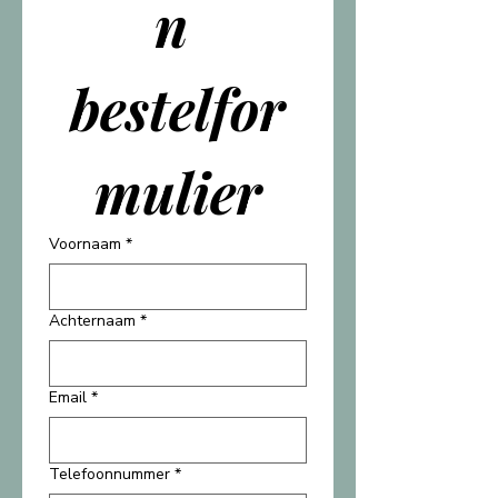
n 
bestelfor
mulier
Voornaam
*
Achternaam
*
Email
*
Telefoonnummer
*