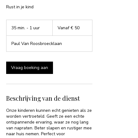
Rust in je kind
Vanaf
50
35 min. - 1 uur
3
Vanaf € 50
euro
5
m
Paul Van Roosbroecklaan
i
n
.
-
Vraag boeking aan
1
u
u
Beschrijving van de dienst
Onze kinderen kunnen echt genieten als ze
worden vertroeteld. Geeft ze een echte
ontspannende ervaring, waar ze nog lang
van napraten. Beter slapen en rustiger mee
naar huis nemen. Perfect voor