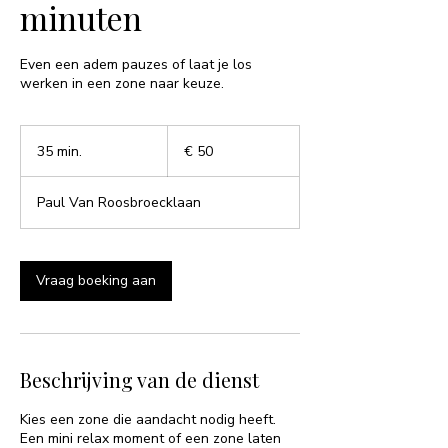
minuten
Even een adem pauzes of laat je los
werken in een zone naar keuze.
50
euro
35 min.
3
€ 50
5
m
Paul Van Roosbroecklaan
i
n
.
Vraag boeking aan
Beschrijving van de dienst
Kies een zone die aandacht nodig heeft.
Een mini relax moment of een zone laten