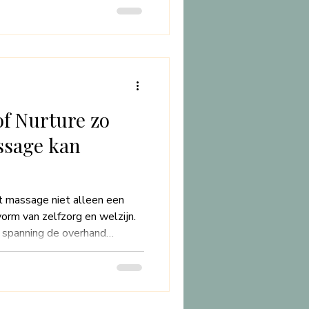
populairste essentiële oliën
gebruikt: lavendel,
ullen bespreken waar klanten
e werking deze oliën hebben,
n een massageprakti
n
f Nurture zo
ssage kan
t massage niet alleen een
vorm van zelfzorg en welzijn.
n spanning de overhand
een plek te vinden waar je
n. House of Nurture is dé
tsvolle behandelingen biedt
 naar een betrouwbare en