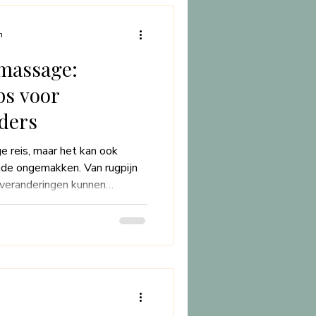
assage. In dit blogartikel
nen waarom.
n
massage:
ps voor
ders
e reis, maar het kan ook
nde ongemakken. Van rugpijn
 veranderingen kunnen
n zwangerschapsmassage een
eze speciale vorm van massage
de moeder te verlichten en
te bieden. In deze blogpost
hapsmassage inhoudt, de
het meeste uit je ervar