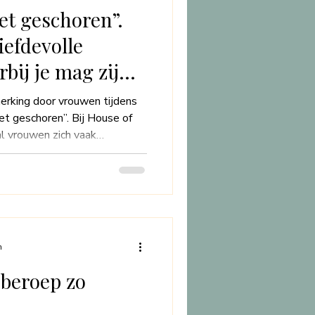
iet geschoren”.
iefdevolle
bij je mag zijn
king door vrouwen tijdens
oren”. Bij House of
al vrouwen zich vaak
n massage met de woorden:
 Het lijkt bijna alsof er een
uwen altijd glad moeten zijn,
g vrijwel nooit maken. Dit
t idee zit dat scheren voor
n
beroep zo