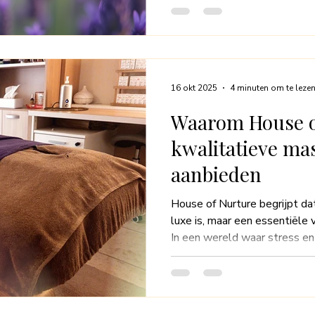
blogpost onderzoeken we de 
die tijdens massages worden 
eucalyptus en citroen. We z
het meest naar vragen, welk
en waarom ze favoriet zijn i
16 okt 2025
4 minuten om te leze
Waarom House o
kwalitatieve ma
aanbieden
House of Nurture begrijpt da
luxe is, maar een essentiële 
In een wereld waar stress e
hebben, is het belangrijk om 
kunt ontspannen en herstelle
massagepraktijk die kwalitei
voor iedereen die op zoek is