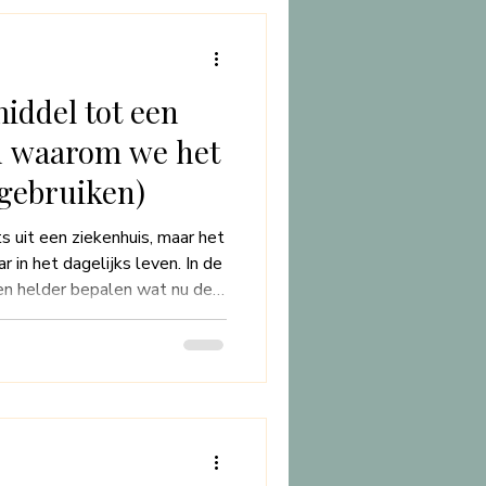
iddel tot een
en waarom we het
gebruiken)
ts uit een ziekenhuis, maar het
r in het dagelijks leven. In de
 en helder bepalen wat nu de
t**—en wat even kan
aar vanuit zorg: voor je
it hoe
 jezelf te zorgen, én hoe we in
 jouw vraag en beleving beter