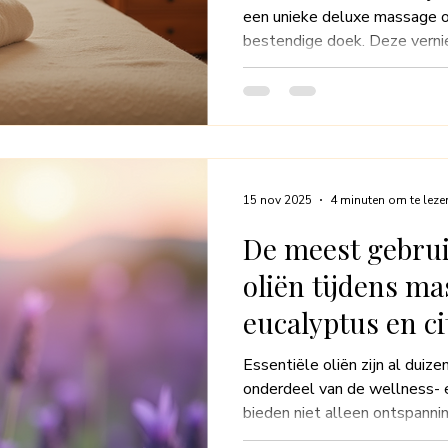
een unieke deluxe massage op
bestendige doek. Deze verni
ongekende ervaring die niet 
verbinding met het eigen lic
manier waarop de massage is
tegelijkertijd onder en boven
zorgt voor een vloeiende, di
beleving die uniek is in de we
15 nov 2025
4 minuten om te leze
De meest gebrui
oliën tijdens ma
eucalyptus en c
Essentiële oliën zijn al duize
onderdeel van de wellness- 
bieden niet alleen ontspanni
aan de algehele gezondheid e