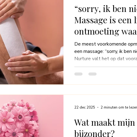
“sorry, ik ben n
Massage is een l
ontmoeting waar
wie je bent.
De meest voorkomende opmer
een massage: “sorry, ik ben niet gesch
Nurture valt het op dat voor
verontschuldigen tijdens ee
“Sorry, ik ben niet geschoren.”
ongeschreven regel is dat vro
terwijl mannen deze opmerkin
verschil laat zien hoe diep he
vrouwen een must is.
22 dec 2025
2 minuten om te leze
Wat maakt mijn 
bijzonder?