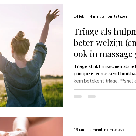
14 feb
4 minuten om te lezen
Triage als hulpm
beter welzijn (
ook in massage 
Triage klinkt misschien als ie
principe is verrassend bruikbaa
kern betekent triage: **snel
meeste aandacht nodig heef
wachten. Niet vanuit paniek, m
energie, je herstel en je welzijn. In deze blog leg ik u
triage je helpt om beter voor
massage triage gebruiken om
te beantwoord
19 jan
2 minuten om te lezen