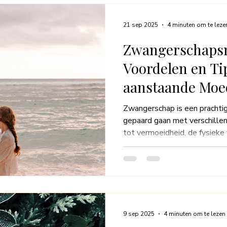
persoonlijke benadering van m
duiken we dieper in de rede
21 sep 2025
4 minuten om te leze
Zwangerschaps
Voordelen en Ti
aanstaande Moe
Zwangerschap is een prachtig
gepaard gaan met verschille
tot vermoeidheid, de fysieke
uitdagend zijn. Gelukkig ka
effectieve oplossing zijn. D
is ontworpen om de aanstaan
een moment van ontspanning 
verkennen we wat zwangersc
voordelen en enkele tips om 
9 sep 2025
4 minuten om te lezen