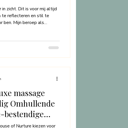
in zicht. Dit is voor mij altijd
te reflecteren en stil te
or ben. Mijn beroep als
 keer opnieuw. Zonder dat je
je als klant vertrouwen, stel je
haam toe aan mijn handen. Je
 hebt, is het instrument
e wereld, werkt, liefhebt,
n
uxe massage
edig Omhullende
e-bestendige
House of Nurture kiezen voor