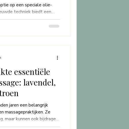
tie op een speciale olie-
euwde techniek biedt een
alleen ontspanning, maar ook
haam bevordert. Door de
 opgezet, is het mogelijk om
 het lichaam te masseren. Dit
epe en volledig omhullende
reld van
n
kte essentiële
ssage: lavendel,
itroen
nden jaren een belangrijk
en massagepraktijken. Ze
ng, maar kunnen ook bijdragen
n het welzijn. In deze