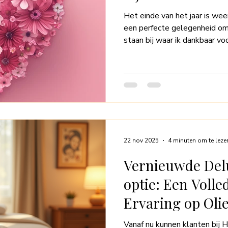
Het einde van het jaar is weer 
een perfecte gelegenheid om 
staan bij waar ik dankbaar vo
masseuse is bijzonder – elke
er bewust bij stilstaat, geef 
je open en vertrouw je je lic
lichaam, waar je maar één van
waarmee je je beweegt in dez
sport en ontspant.
22 nov 2025
4 minuten om te leze
Vernieuwde Del
optie: Een Voll
Ervaring op Oli
Doek
Vanaf nu kunnen klanten bij 