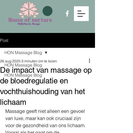
Post
HON Massage Blog
26 aug 2025
3 minuten om te lezen
HON Massage Blog
De impact van massage op
HON Massage Blog
de bloedregulatie en
vochthuishouding van het
lichaam
Massage geeft niet alleen een gevoel 
van luxe, maar kan ook cruciaal zijn 
voor de gezondheid van ons lichaam. 
Vooral als het gaat om de 