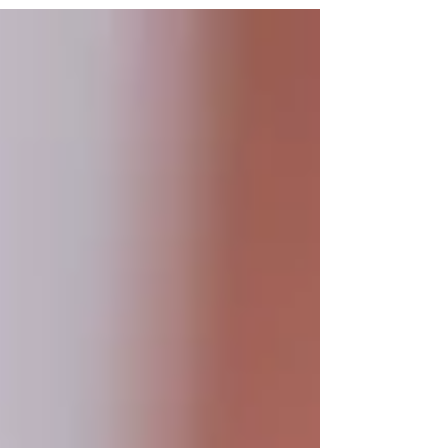
nodig heeft**—en wat even kan wachten. Niet
vanuit paniek, maar vanuit zorg: voor je energie, je
herstel en je welzijn. In deze blog leg ik uit hoe
triage je helpt om beter voor jezelf te zorgen, én
hoe we in massage triage gebruiken om jouw
vraag en beleving beter te beantwoord