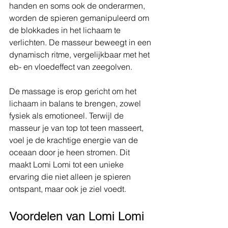
handen en soms ook de onderarmen, 
worden de spieren gemanipuleerd om 
de blokkades in het lichaam te 
verlichten. De masseur beweegt in een 
dynamisch ritme, vergelijkbaar met het 
eb- en vloedeffect van zeegolven.
De massage is erop gericht om het 
lichaam in balans te brengen, zowel 
fysiek als emotioneel. Terwijl de 
masseur je van top tot teen masseert, 
voel je de krachtige energie van de 
oceaan door je heen stromen. Dit 
maakt Lomi Lomi tot een unieke 
ervaring die niet alleen je spieren 
ontspant, maar ook je ziel voedt.
Voordelen van Lomi Lomi 