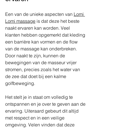
Een van de unieke aspecten van 
Lomi 
Lomi massage
 is dat deze het beste 
naakt ervaren kan worden. Veel 
klanten hebben opgemerkt dat kleding 
een barrière kan vormen en de flow 
van de massage kan onderbreken. 
Door naakt te zijn, kunnen de 
bewegingen van de masseur vrijer 
stromen, precies zoals het water van 
de zee dat doet bij een kalme 
golfbeweging.
Het stelt je in staat om volledig te 
ontspannen en je over te geven aan de 
ervaring. Uiteraard gebeurt dit altijd 
met respect en in een veilige 
omgeving. Velen vinden dat deze 