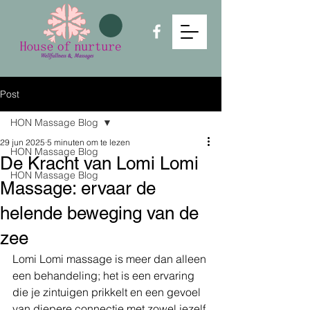
Post
HON Massage Blog
29 jun 2025
5 minuten om te lezen
HON Massage Blog
De Kracht van Lomi Lomi
HON Massage Blog
Massage: ervaar de
helende beweging van de
zee
Lomi Lomi massage is meer dan alleen 
een behandeling; het is een ervaring 
die je zintuigen prikkelt en een gevoel 
van diepere connectie met zowel jezelf 