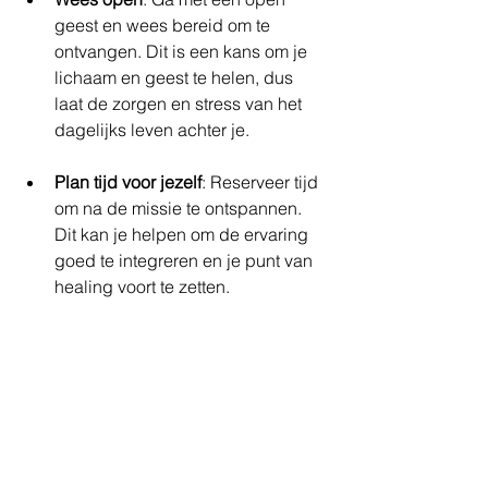
geest en wees bereid om te 
ontvangen. Dit is een kans om je 
lichaam en geest te helen, dus 
laat de zorgen en stress van het 
dagelijks leven achter je.
Plan tijd voor jezelf
: Reserveer tijd 
om na de missie te ontspannen. 
Dit kan je helpen om de ervaring 
goed te integreren en je punt van 
healing voort te zetten.