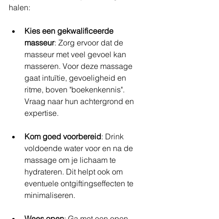
halen:
Kies een gekwalificeerde 
masseur
: Zorg ervoor dat de 
masseur met veel gevoel kan 
masseren. Voor deze massage 
gaat intuïtie, gevoeligheid en 
ritme, boven "boekenkennis". 
Vraag naar hun achtergrond en 
expertise.
Kom goed voorbereid
: Drink 
voldoende water voor en na de 
massage om je lichaam te 
hydrateren. Dit helpt ook om 
eventuele ontgiftingseffecten te 
minimaliseren.
Wees open
: Ga met een open 