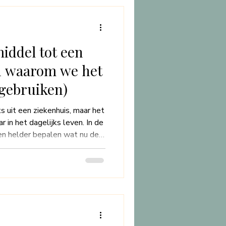
iddel tot een
en waarom we het
gebruiken)
ts uit een ziekenhuis, maar het
r in het dagelijks leven. In de
 en helder bepalen wat nu de
t**—en wat even kan
aar vanuit zorg: voor je
it hoe
 jezelf te zorgen, én hoe we in
 jouw vraag en beleving beter