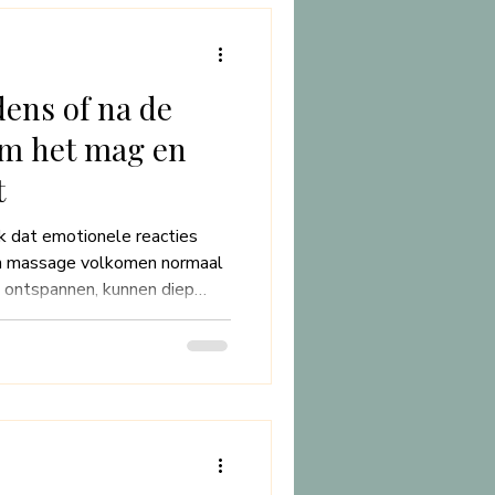
hapsmassage inhoudt, de
het meeste uit je ervar
dens of na de
m het mag en
t
ik dat emotionele reacties
een massage volkomen normaal
m ontspannen, kunnen diep
 oppervlakte komen. Deze
 stellen en te inspireren,
é is om te voelen. Laten we
e reacties plaatsvinden en
s van heling en zelfzorg.