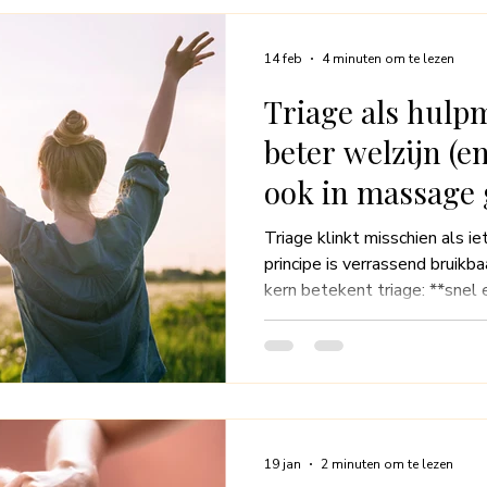
14 feb
4 minuten om te lezen
Triage als hulpm
beter welzijn (
ook in massage 
Triage klinkt misschien als ie
principe is verrassend bruikbaa
kern betekent triage: **snel
meeste aandacht nodig heef
wachten. Niet vanuit paniek, m
energie, je herstel en je welzijn. In deze blog leg ik u
triage je helpt om beter voor
massage triage gebruiken om
te beantwoord
19 jan
2 minuten om te lezen