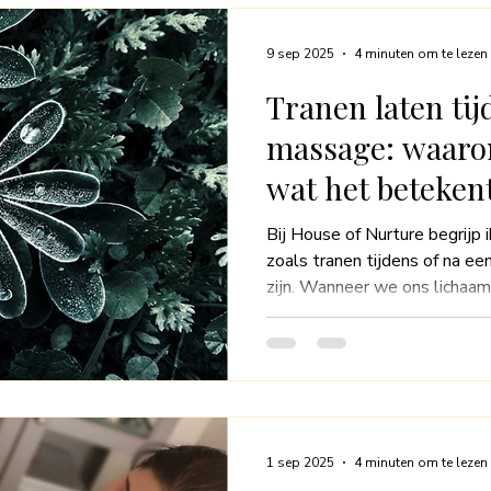
verkennen we wat zwangersc
voordelen en enkele tips om 
9 sep 2025
4 minuten om te lezen
Tranen laten tij
massage: waaro
wat het beteken
Bij House of Nurture begrijp 
zoals tranen tijdens of na 
zijn. Wanneer we ons lichaa
gewortelde emoties naar de
blogpost is er om je gerust te
zodat je begrijpt dat het ok
samen ontdekken waarom dez
hoe ze bijdragen aan je proce
1 sep 2025
4 minuten om te lezen