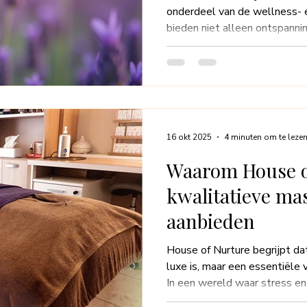
onderdeel van de wellness- 
bieden niet alleen ontspanni
aan de algehele gezondheid e
blogpost onderzoeken we de 
die tijdens massages worden 
eucalyptus en citroen. We z
het meest naar vragen, welk
en waarom ze favoriet zijn i
16 okt 2025
4 minuten om te leze
Waarom House o
kwalitatieve ma
aanbieden
House of Nurture begrijpt da
luxe is, maar een essentiële 
In een wereld waar stress e
hebben, is het belangrijk om 