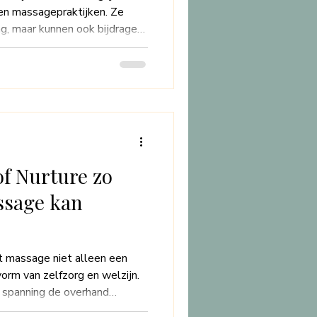
en massagepraktijken. Ze
ng, maar kunnen ook bijdragen
n het welzijn. In deze
populairste essentiële oliën
gebruikt: lavendel,
ullen bespreken waar klanten
e werking deze oliën hebben,
n een massageprakti
n
f Nurture zo
ssage kan
t massage niet alleen een
vorm van zelfzorg en welzijn.
n spanning de overhand
een plek te vinden waar je