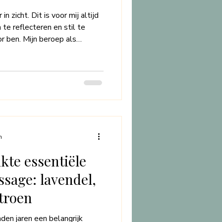
in zicht. Dit is voor mij altijd
te reflecteren en stil te
or ben. Mijn beroep als
 keer opnieuw. Zonder dat je
je als klant vertrouwen, stel je
haam toe aan mijn handen. Je
 hebt, is het instrument
e wereld, werkt, liefhebt,
n
kte essentiële
ssage: lavendel,
itroen
nden jaren een belangrijk