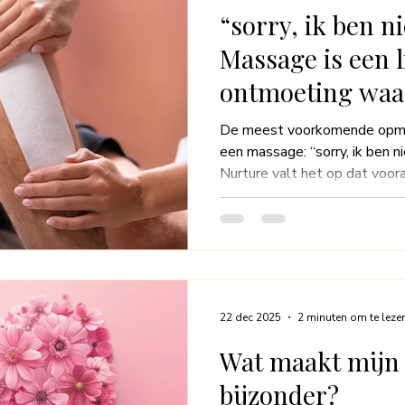
“sorry, ik ben n
Massage is een l
ontmoeting waar
wie je bent.
De meest voorkomende opmer
een massage: “sorry, ik ben niet gesch
Nurture valt het op dat voor
verontschuldigen tijdens ee
“Sorry, ik ben niet geschoren.”
ongeschreven regel is dat vro
terwijl mannen deze opmerkin
verschil laat zien hoe diep he
vrouwen een must is.
22 dec 2025
2 minuten om te leze
Wat maakt mijn 
bijzonder?