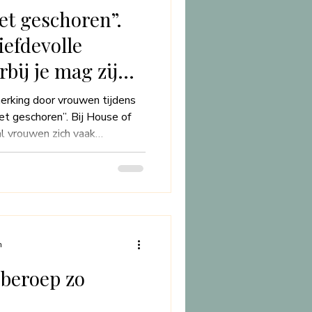
iet geschoren”.
iefdevolle
bij je mag zijn
king door vrouwen tijdens
oren”. Bij House of
al vrouwen zich vaak
n massage met de woorden:
 Het lijkt bijna alsof er een
uwen altijd glad moeten zijn,
g vrijwel nooit maken. Dit
t idee zit dat scheren voor
n
beroep zo