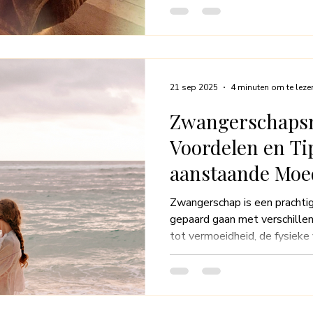
kunt ontspannen en herstelle
massagepraktijk die kwalitei
voor iedereen die op zoek is
persoonlijke benadering van m
duiken we dieper in de rede
21 sep 2025
4 minuten om te leze
Zwangerschaps
Voordelen en Ti
aanstaande Moe
Zwangerschap is een prachtig
gepaard gaan met verschille
tot vermoeidheid, de fysieke
uitdagend zijn. Gelukkig ka
effectieve oplossing zijn. D
is ontworpen om de aanstaan
een moment van ontspanning 