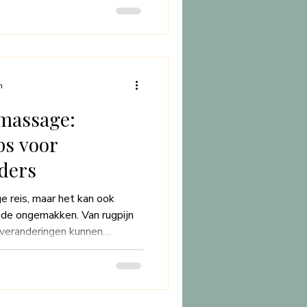
n. House of Nurture is dé
tsvolle behandelingen biedt
 naar een betrouwbare en
assage. In dit blogartikel
nen waarom.
n
massage:
ps voor
ders
e reis, maar het kan ook
nde ongemakken. Van rugpijn
 veranderingen kunnen
n zwangerschapsmassage een
eze speciale vorm van massage
de moeder te verlichten en
te bieden. In deze blogpost