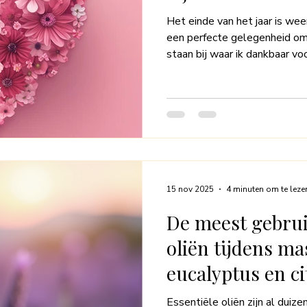
Het einde van het jaar is weer 
een perfecte gelegenheid om 
staan bij waar ik dankbaar vo
masseuse is bijzonder – elke
er bewust bij stilstaat, geef 
je open en vertrouw je je lic
lichaam, waar je maar één van
waarmee je je beweegt in dez
sport en ontspant.
15 nov 2025
4 minuten om te leze
De meest gebrui
oliën tijdens ma
eucalyptus en c
Essentiële oliën zijn al duize