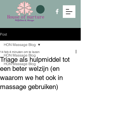
Post
HON Massage Blog
14 feb
4 minuten om te lezen
HON Massage Blog
Triage als hulpmiddel tot
HON Massage Blog
een beter welzijn (en
waarom we het ook in
massage gebruiken)