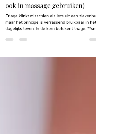
Triage als hulpmiddel tot een
beter welzijn (en waarom we het
ook in massage gebruiken)
Triage klinkt misschien als iets uit een ziekenhuis,
maar het principe is verrassend bruikbaar in het
dagelijks leven. In de kern betekent triage: **snel
en helder bepalen wat nu de meeste aandacht
nodig heeft**—en wat even kan wachten. Niet
vanuit paniek, maar vanuit zorg: voor je energie, je
herstel en je welzijn. In deze blog leg ik uit hoe
triage je helpt om beter voor jezelf te zorgen, én
hoe we in massage triage gebruiken om jouw
vraag en beleving beter te beantwoord