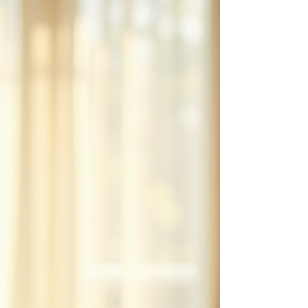
reflecteren en stil te staan bij waar ik dankbaar
voor ben. Mijn beroep als masseuse is bijzonder –
elke keer opnieuw. Zonder dat je er bewust bij
stilstaat, geef je als klant vertrouwen, stel je je
open en vertrouw je je lichaam toe aan mijn
handen. Je lichaam, waar je maar één van hebt, is
het instrument waarmee je je beweegt in deze
wereld, werkt, liefhebt, sport en ontspant.