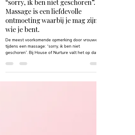
19 jan
2 minuten om te lezen
“sorry, ik ben niet geschoren”.
Massage is een liefdevolle
ontmoeting waarbij je mag zijn
wie je bent.
De meest voorkomende opmerking door vrouwen
tijdens een massage: “sorry, ik ben niet
geschoren”. Bij House of Nurture valt het op dat
vooral vrouwen zich vaak verontschuldigen
tijdens een massage met de woorden: “Sorry, ik
ben niet geschoren.” Het lijkt bijna alsof er een
ongeschreven regel is dat vrouwen altijd glad
moeten zijn, terwijl mannen deze opmerking
vrijwel nooit maken. Dit verschil laat zien hoe diep
het idee zit dat scheren voor vrouwen een must