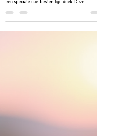
22 nov 2025
4 minuten om te lezen
Vernieuwde Deluxe massage
optie: Een Volledig Omhullende
Ervaring op Olie-bestendige
Doek
Vanaf nu kunnen klanten bij House of Nurture
kiezen voor een unieke deluxe massage optie op
een speciale olie-bestendige doek. Deze
vernieuwde techniek biedt een ongekende
ervaring die niet alleen ontspanning, maar ook
verbinding met het eigen lichaam bevordert. Door
de manier waarop de massage is opgezet, is het
mogelijk om tegelijkertijd onder en boven het
lichaam te masseren. Dit zorgt voor een
vloeiende, diepe en volledig omhullende beleving
die uniek is in de wereld van