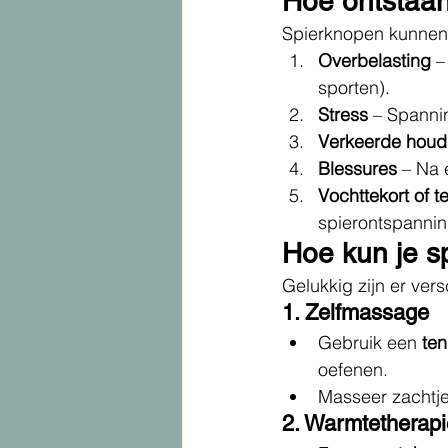
Hoe ontstaa
Spierknopen kunnen 
Overbelasting
 
sporten).
Stress
 – Spanni
Verkeerde houd
Blessures
 – Na 
Vochttekort of t
spierontspannin
Hoe kun je 
Gelukkig zijn er ve
1. Zelfmassage
Gebruik een 
ten
oefenen.
Masseer zachtje
2. Warmtetherapi