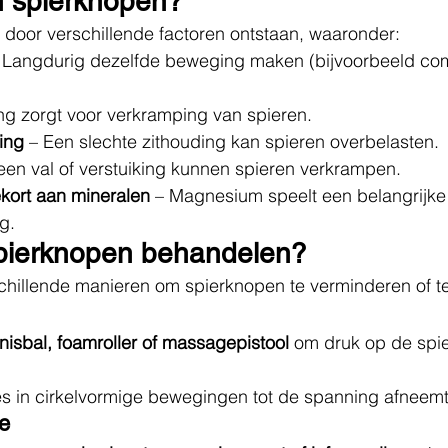
n spierknopen?
door verschillende factoren ontstaan, waaronder:
– Langdurig dezelfde beweging maken (bijvoorbeeld co
ng zorgt voor verkramping van spieren.
ing
 – Een slechte zithouding kan spieren overbelasten.
een val of verstuiking kunnen spieren verkrampen.
ekort aan mineralen
 – Magnesium speelt een belangrijke r
g.
spierknopen behandelen?
rschillende manieren om spierknopen te verminderen of 
nisbal, foamroller of massagepistool
 om druk op de spie
s in cirkelvormige bewegingen tot de spanning afneemt
e