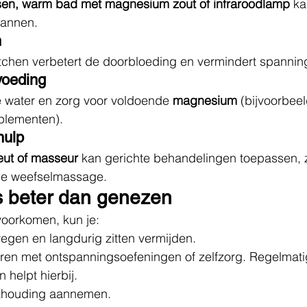
en, warm bad met magnesium zout of infraroodlamp
 k
pannen.
n
tchen verbetert de doorbloeding en vermindert spannin
voeding
 water en zorg voor voldoende 
magnesium
 (bijvoorbeel
plementen).
hulp
eut of masseur
 kan gerichte behandelingen toepassen, z
pe weefselmassage.
s beter dan genezen
oorkomen, kun je:
gen en langdurig zitten vermijden.
ren met ontspanningsoefeningen of zelfzorg. Regelmati
helpt hierbij.
khouding aannemen.