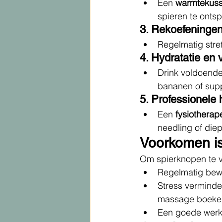
Een 
warmtekuss
spieren te onts
3. Rekoefeninge
Regelmatig stre
4. Hydratatie en 
Drink voldoende
bananen of sup
5. Professionele 
Een 
fysiotherap
needling of die
Voorkomen i
Om spierknopen te v
Regelmatig bewe
Stress verminde
massage boeken 
Een goede wer