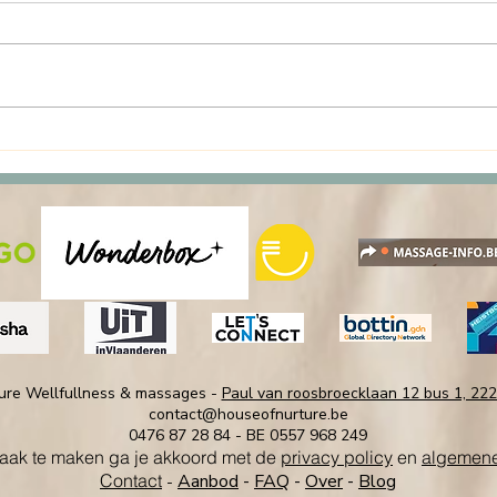
Triage als hulpmiddel tot een
“sorr
beter welzijn (en waarom we
Mass
het ook in massage
ontm
gebruiken)
zijn 
ure Wellfullness & massages -
Paul van roosbroecklaan 12 bus 1, 22
contact@houseofnurture.be
0476 87 28 84 - BE 0557 968 249
raak te maken ga je akkoord met de
privacy policy
en
algemene
Contact
Aanbod
-
FAQ
-
Over
-
Blog
-