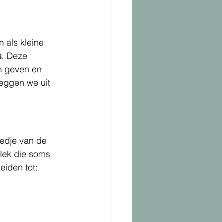
 als kleine 
s
. Deze 
n geven en 
leggen we uit 
iedje van de 
plek die soms 
eiden tot: