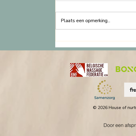
Plaats een opmerking...
Begrijp Het Verschil Tussen
Intimiteit, Sensualiteit en
Seksualiteit. Voor Een Betere
Massage Ervaring
© 2026 House of nurt
Door een afsp