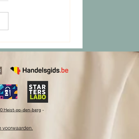
y, ik ben niet geschoren”.
age is een liefdevolle
oeting waarbij je mag
wie je bent.
20 Heist-op-den-berg
-
 voorwaarden.