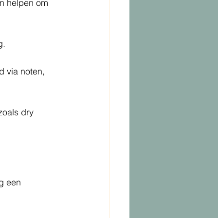
an helpen om 
g.
d via noten, 
oals dry 
g een 