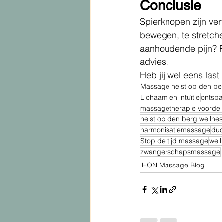
Conclusie
Spierknopen zijn ve
bewegen, te stretche
aanhoudende pijn? R
advies.
Heb jij wel eens la
Massage heist op den be
Lichaam en intuïtie
ontsp
massagetherapie voorde
heist op den berg wellne
harmonisatiemassage
du
Stop de tijd massage
wel
zwangerschapsmassage
HON Massage Blog