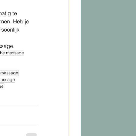
atig te 
omen. Heb je 
soonlijk 
ssage. 
sche massage
a massage
massage
ge