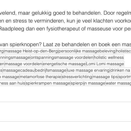
rvelend, maar gelukkig goed te behandelen. Door regelm
n en stress te verminderen, kun je veel klachten voork
aadpleeg dan een fysiotherapeut of masseuse voor per
st van spierknopen? Laat ze behandelen en boek een ma
rg
massage Heist-op-den-Berg
persoonlijke massagebeleving
holisti
anningsmassage
ontspanningsmassage voordelen
holistic wellness
len
massage voordelen
energetische massage
Lomi Lomi massage
ss
massagecadeau
bedrijfsmassage
luxe massage ervaring
drinken n
o massage
metamorfose therapie
stressverlichting
massage tips
sport
lness aan huis
spierkrampen massage
spierpijn massage
water massa