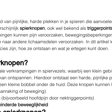
d van pijnlijke, harde plekken in je spieren die aanvoelen
schijnlijk 
spierknopen
, ook wel bekend als 
triggerpoint
pingen kunnen pijn veroorzaken, bewegingsbeperkinge
jn naar andere lichaamsdelen veroorzaken. In dit artikel 
ies zijn, hoe ze ontstaan en wat je ertegen kunt doen.
erknopen?
ale verkrampingen in spiervezels, waarbij een klein geb
 kan ontspannen. Hierdoor ontstaat een harde, pijnlijke 
s een kleine bobbel onder de huid. Deze knopen kunnen l
 aanraking of beweging)
n
 (bijvoorbeeld hoofdpijn door nektriggerpoints)
rminderde beweeglijkheid