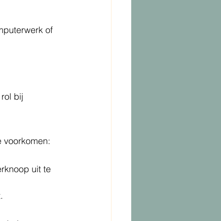
mputerwerk of 
ol bij 
te voorkomen:
rknoop uit te 
.