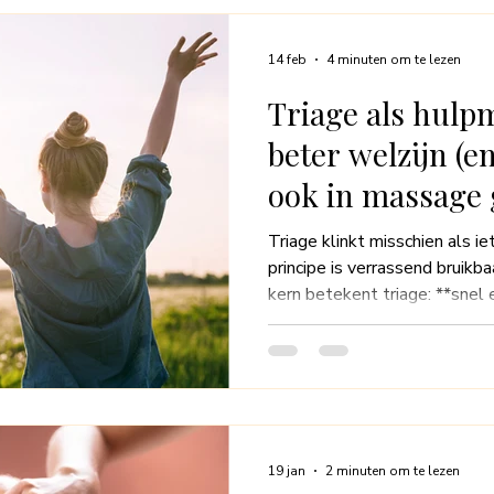
14 feb
4 minuten om te lezen
Triage als hulpm
beter welzijn (
ook in massage 
Triage klinkt misschien als ie
principe is verrassend bruikbaa
kern betekent triage: **snel
meeste aandacht nodig heef
wachten. Niet vanuit paniek, m
energie, je herstel en je welzijn. In deze blog leg ik u
triage je helpt om beter voor
massage triage gebruiken om
te beantwoord
19 jan
2 minuten om te lezen