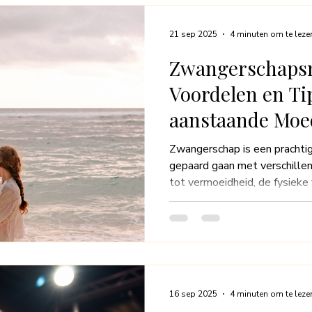
persoonlijke benadering van m
duiken we dieper in de rede
21 sep 2025
4 minuten om te leze
Zwangerschaps
Voordelen en Ti
aanstaande Moe
Zwangerschap is een prachtig
gepaard gaan met verschille
tot vermoeidheid, de fysieke
uitdagend zijn. Gelukkig ka
effectieve oplossing zijn. D
is ontworpen om de aanstaan
een moment van ontspanning 
verkennen we wat zwangersc
voordelen en enkele tips om 
16 sep 2025
4 minuten om te leze