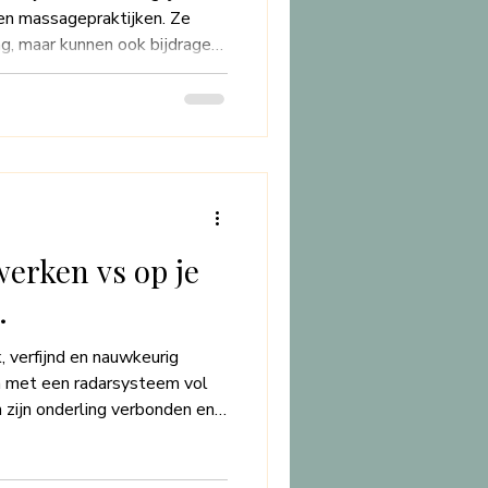
en massagepraktijken. Ze
ng, maar kunnen ook bijdragen
n het welzijn. In deze
populairste essentiële oliën
gebruikt: lavendel,
ullen bespreken waar klanten
e werking deze oliën hebben,
n een massageprakti
werken vs op je
.
, verfijnd en nauwkeurig
n met een radarsysteem vol
zijn onderling verbonden en
te werking van een complex
s levensstijl, stress,