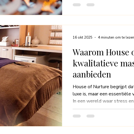
omgeving of ziekte hun invloe
deze tandwielen niet meer sy
heeft de verbazingwekkende 
onevenwichtigheden zelf te 
16 okt 2025
4 minuten om te leze
Waarom House o
kwalitatieve ma
aanbieden
House of Nurture begrijpt da
luxe is, maar een essentiële 
In een wereld waar stress e
hebben, is het belangrijk om 
kunt ontspannen en herstelle
massagepraktijk die kwalitei
voor iedereen die op zoek is