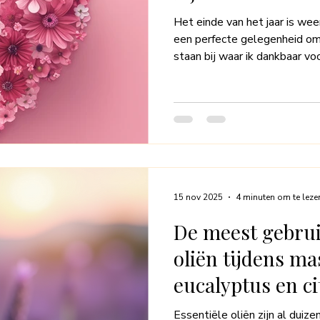
Het einde van het jaar is weer 
een perfecte gelegenheid om 
staan bij waar ik dankbaar vo
masseuse is bijzonder – elke
er bewust bij stilstaat, geef 
je open en vertrouw je je lic
lichaam, waar je maar één van
waarmee je je beweegt in dez
sport en ontspant.
15 nov 2025
4 minuten om te leze
De meest gebrui
oliën tijdens ma
eucalyptus en c
Essentiële oliën zijn al duize