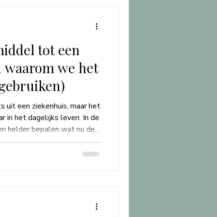
iddel tot een
en waarom we het
gebruiken)
ts uit een ziekenhuis, maar het
r in het dagelijks leven. In de
 en helder bepalen wat nu de
t**—en wat even kan
aar vanuit zorg: voor je
it hoe
 jezelf te zorgen, én hoe we in
 jouw vraag en beleving beter