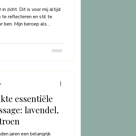
in zicht. Dit is voor mij altijd
te reflecteren en stil te
or ben. Mijn beroep als
 keer opnieuw. Zonder dat je
je als klant vertrouwen, stel je
haam toe aan mijn handen. Je
 hebt, is het instrument
e wereld, werkt, liefhebt,
n
kte essentiële
ssage: lavendel,
itroen
nden jaren een belangrijk