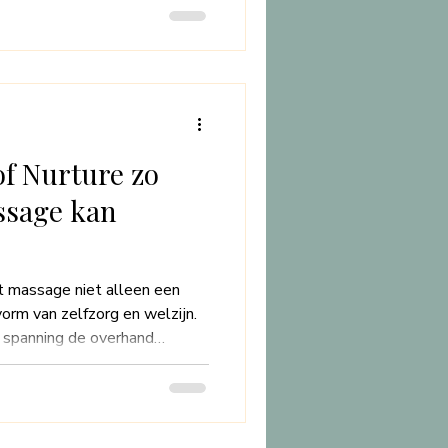
d uitoefenen, kan het zijn dat
nchroon draaien. Ons lichaam
capaciteit om veel van deze
compenseren.
n
f Nurture zo
ssage kan
t massage niet alleen een
vorm van zelfzorg en welzijn.
n spanning de overhand
een plek te vinden waar je
n. House of Nurture is dé
tsvolle behandelingen biedt
 naar een betrouwbare en