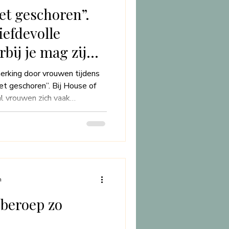
iet geschoren”.
iefdevolle
bij je mag zijn
king door vrouwen tijdens
oren”. Bij House of
al vrouwen zich vaak
n massage met de woorden:
 Het lijkt bijna alsof er een
uwen altijd glad moeten zijn,
g vrijwel nooit maken. Dit
t idee zit dat scheren voor
n
beroep zo