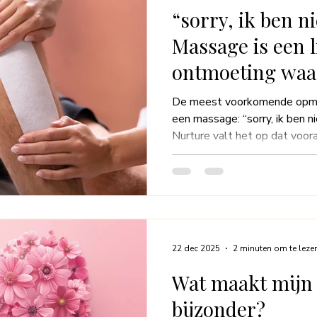
“sorry, ik ben n
Massage is een l
ontmoeting waar
wie je bent.
De meest voorkomende opmer
een massage: “sorry, ik ben niet gesch
Nurture valt het op dat voor
verontschuldigen tijdens ee
“Sorry, ik ben niet geschoren.”
ongeschreven regel is dat vro
terwijl mannen deze opmerkin
verschil laat zien hoe diep he
vrouwen een must is.
22 dec 2025
2 minuten om te leze
Wat maakt mijn 
bijzonder?