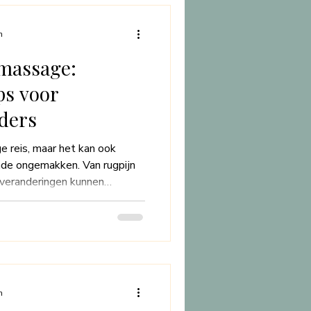
assage. In dit blogartikel
nen waarom.
n
massage:
ps voor
ders
e reis, maar het kan ook
nde ongemakken. Van rugpijn
 veranderingen kunnen
n zwangerschapsmassage een
eze speciale vorm van massage
de moeder te verlichten en
te bieden. In deze blogpost
hapsmassage inhoudt, de
het meeste uit je ervar
n