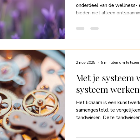
onderdeel van de wellness- 
bieden niet alleen ontspanni
aan de algehele gezondheid e
blogpost onderzoeken we de 
die tijdens massages worden 
eucalyptus en citroen. We z
het meest naar vragen, welk
en waarom ze favoriet zijn i
2 nov 2025
5 minuten om te lezen
Met je systeem 
systeem werken
Het lichaam is een kunstwerk
samengesteld, te vergelijke
tandwielen. Deze tandwielen 
zorgen samen voor de perfec
geheel. Wanneer factoren zoal