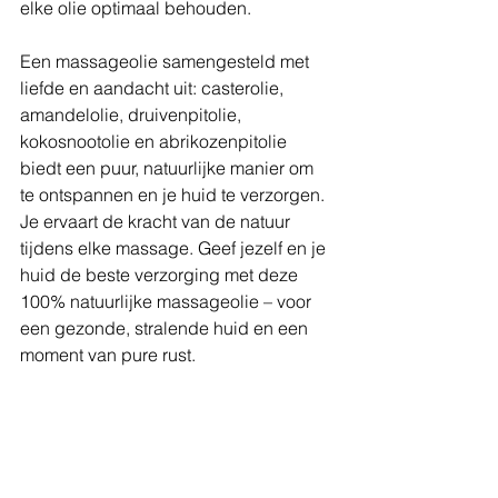
elke olie optimaal behouden.
Een massageolie samengesteld met 
liefde en aandacht uit: casterolie, 
amandelolie, druivenpitolie, 
kokosnootolie en abrikozenpitolie 
biedt een puur, natuurlijke manier om 
te ontspannen en je huid te verzorgen. 
Je ervaart de kracht van de natuur 
tijdens elke massage. Geef jezelf en je 
huid de beste verzorging met deze 
100% natuurlijke massageolie – voor 
een gezonde, stralende huid en een 
moment van pure rust.
Massage heist op den berg
massage Heist-op-den-Berg
persoonlijke massagebeleving
holistische massage
Lichaam en intuïtie
ontspanningsmassage