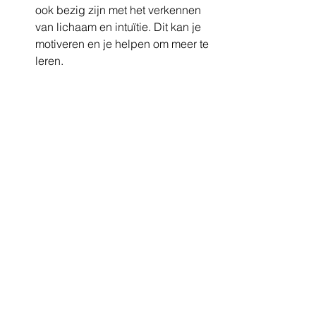
ook bezig zijn met het verkennen 
van lichaam en intuïtie. Dit kan je 
motiveren en je helpen om meer te 
leren.
Leren vertrouwen op uw 
lichaam en geest
Het kan een uitdagende reis zijn om 
vertrouwen te krijgen in je lichaam en 
intuïtie. Massage kan hierin een 
belangrijke rol spelen door je te 
helpen ontspannen en verbinding te 
maken met jezelf. Onthoud dat het een 
proces is en dat het tijd kost om 
volledig op je lichaam en intuitie te 